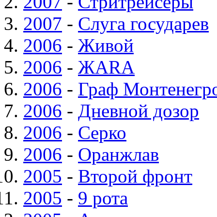
2007
-
Стритрейсеры
2007
-
Слуга государев
2006
-
Живой
2006
-
ЖАRA
2006
-
Граф Монтенегр
2006
-
Дневной дозор
2006
-
Серко
2006
-
Оранжлав
2005
-
Второй фронт
2005
-
9 рота