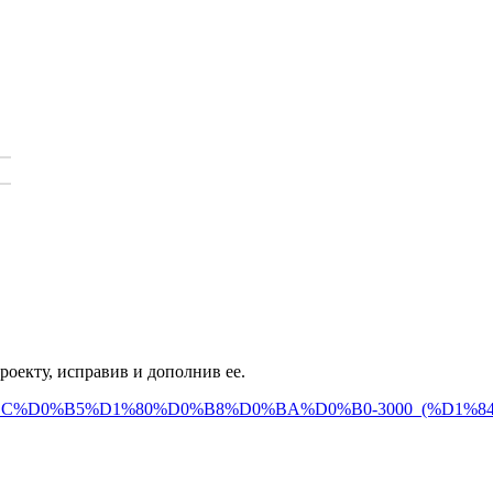
оекту, исправив и дополнив ее.
D0%90%D0%BC%D0%B5%D1%80%D0%B8%D0%BA%D0%B0-3000_(%