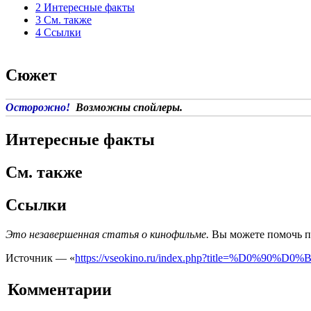
2
Интересные факты
3
См. также
4
Ссылки
Сюжет
Осторожно!
Возможны спойлеры.
Интересные факты
См. также
Ссылки
Это незавершенная статья о кинофильме.
Вы можете помочь пр
Источник — «
https://vseokino.ru/index.php?title=%
Комментарии