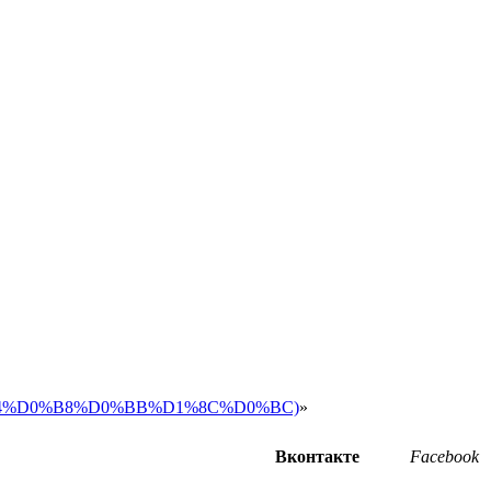
D1%84%D0%B8%D0%BB%D1%8C%D0%BC)
»
Вконтакте
Facebook