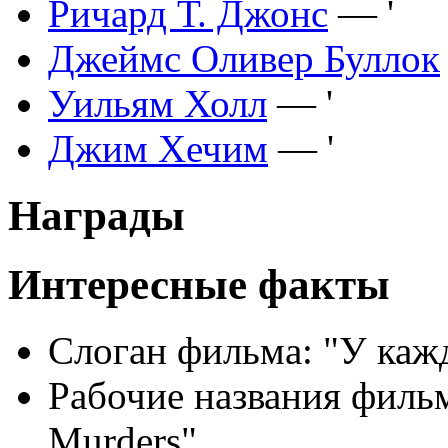
Ричард Т. Джонс
— '
Джеймс Оливер Буллок
Уильям Холл
— '
Джим Хечим
— '
Награды
Интересные факты
Слоган фильма: "У кажд
Рабочие названия фильм
Murders".