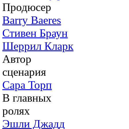
Продюсер
Barry Baeres
Стивен Браун
Шеррил Кларк
Автор
сценария
Сара Торп
В главных
ролях
Эшли Джадд