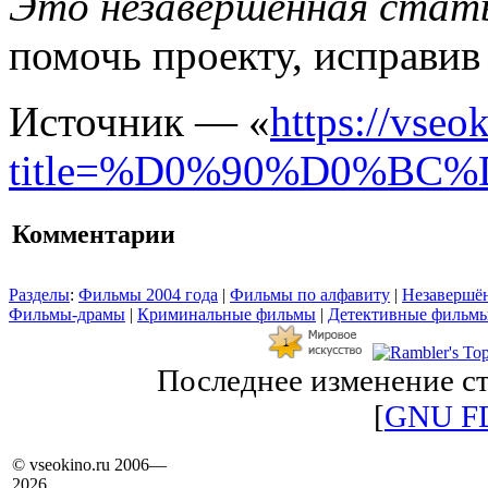
Это незавершенная стать
помочь проекту, исправив
Источник — «
https://vseo
title=%D0%90%D0%B
Комментарии
Разделы
:
Фильмы 2004 года
|
Фильмы по алфавиту
|
Незавершён
Фильмы-драмы
|
Криминальные фильмы
|
Детективные фильм
Последнее изменение ст
[
GNU F
© vseokino.ru 2006—
2026