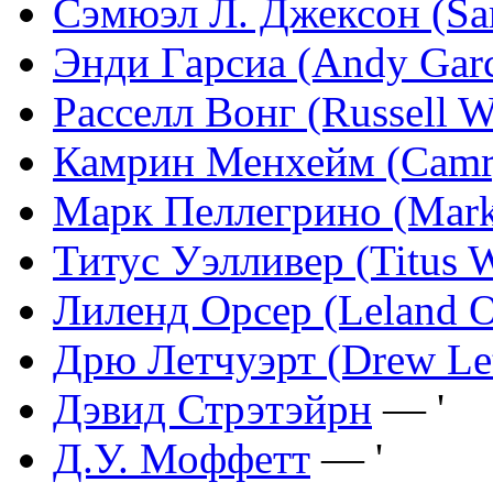
Сэмюэл Л. Джексон (Sam
Энди Гарсиа (Andy Garc
Расселл Вонг (Russell 
Камрин Менхейм (Camr
Марк Пеллегрино (Mark 
Титус Уэлливер (Titus W
Лиленд Орсер (Leland O
Дрю Летчуэрт (Drew Le
Дэвид Стрэтэйрн
— '
Д.У. Моффетт
— '