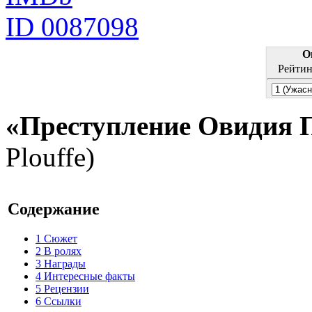
ID 0087098
О
Рейтин
«Преступление Овидия 
Plouffe)
Содержание
1
Сюжет
2
В ролях
3
Награды
4
Интересные факты
5
Рецензии
6
Ссылки