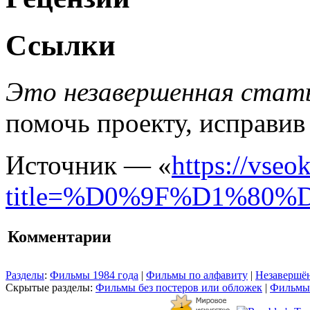
Ссылки
Это незавершенная стать
помочь проекту, исправив
Источник — «
https://vseo
title=%D0%9F%D1%8
Комментарии
Разделы
:
Фильмы 1984 года
|
Фильмы по алфавиту
|
Незавершён
Скрытые разделы:
Фильмы без постеров или обложек
|
Фильмы 