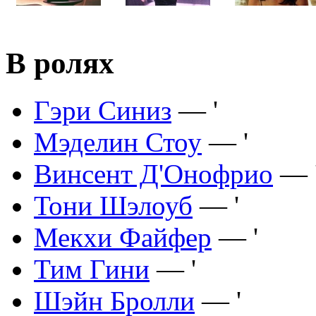
В ролях
Гэри Синиз
— '
Мэделин Стоу
— '
Винсент Д'Онофрио
— 
Тони Шэлоуб
— '
Мекхи Файфер
— '
Тим Гини
— '
Шэйн Бролли
— '