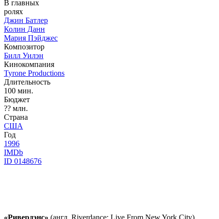
В главных
ролях
Джин Батлер
Колин Данн
Мария Пэйджес
Композитор
Билл Уилэн
Кинокомпания
Tyrone Productions
Длительность
100 мин.
Бюджет
?? млн.
Страна
США
Год
1996
IMDb
ID 0148676
«Ривердэнс»
(англ. Riverdance: Live From New York City)