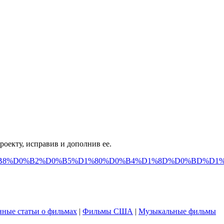
оекту, исправив и дополнив ее.
%D0%A0%D0%B8%D0%B2%D0%B5%D1%80%D0%B4%D1%8D%D0%BD
ные статьи о фильмах
|
Фильмы США
|
Музыкальные фильмы