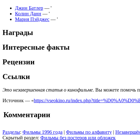
Джин Батлер
— '
Колин Данн
— '
Мария Пэйджес
— '
Награды
Интересные факты
Рецензии
Ссылки
Это незавершенная статья о кинофильме.
Вы можете помочь пр
Источник — «
https://vseokino.ru/index.php?title=
Комментарии
Разделы
:
Фильмы 1996 года
|
Фильмы по алфавиту
|
Незавершён
Скрытый раздел:
Фильмы без постеров или обложек