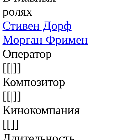
ролях
Стивен Дорф
Морган Фримен
Оператор
[[|]]
Композитор
[[|]]
Кинокомпания
[[]]
Длительность