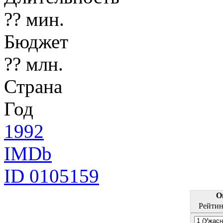
?? мин.
Бюджет
?? млн.
Страна
Год
1992
IMDb
ID 0105159
О
Рейтин