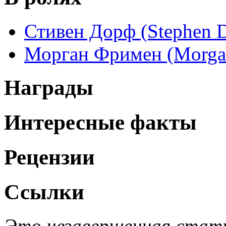
Стивен Дорф (Stephen D
Морган Фримен (Morga
Награды
Интересные факты
Рецензии
Ссылки
Это незавершенная стать