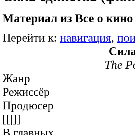
Материал из Все о кино
Перейти к:
навигация
,
пои
Сила
The P
Жанр
Режиссёр
Продюсер
[[|]]
В главных