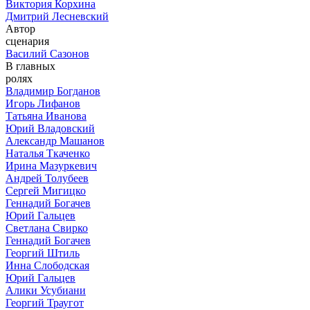
Виктория Корхина
Дмитрий Лесневский
Автор
сценария
Василий Сазонов
В главных
ролях
Владимир Богданов
Игорь Лифанов
Татьяна Иванова
Юрий Владовский
Александр Машанов
Наталья Ткаченко
Ирина Мазуркевич
Андрей Толубеев
Сергей Мигицко
Геннадий Богачев
Юрий Гальцев
Светлана Свирко
Геннадий Богачев
Георгий Штиль
Инна Слободская
Юрий Гальцев
Алики Усубиани
Георгий Траугот