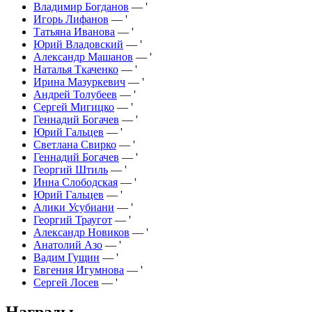
Владимир Богданов
— '
Игорь Лифанов
— '
Татьяна Иванова
— '
Юрий Владовский
— '
Александр Машанов
— '
Наталья Ткаченко
— '
Ирина Мазуркевич
— '
Андрей Толубеев
— '
Сергей Мигицко
— '
Геннадий Богачев
— '
Юрий Гальцев
— '
Светлана Свирко
— '
Геннадий Богачев
— '
Георгий Штиль
— '
Инна Слободская
— '
Юрий Гальцев
— '
Алики Усубиани
— '
Георгий Траугот
— '
Александр Новиков
— '
Анатолий Азо
— '
Вадим Гущин
— '
Евгения Игумнова
— '
Сергей Лосев
— '