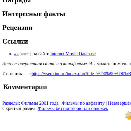
Награды
Интересные факты
Рецензии
Ссылки
«»
на сайте
Internet Movie Database
(англ.)
Это незавершенная статья о кинофильме.
Вы можете помочь пр
Источник — «
https://vseokino.ru/index.php?title=
Комментарии
Разделы
:
Фильмы 2001 года
|
Фильмы по алфавиту
|
Незавершён
Скрытый раздел:
Фильмы без постеров или обложек