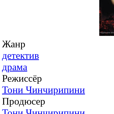
Жанр
детектив
драма
Режиссёр
Тони Чинчирипини
Продюсер
Тони Чинчирипини