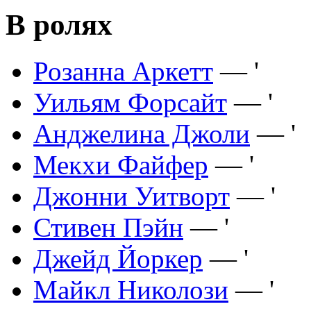
В ролях
Розанна Аркетт
— '
Уильям Форсайт
— '
Анджелина Джоли
— '
Мекхи Файфер
— '
Джонни Уитворт
— '
Стивен Пэйн
— '
Джейд Йоркер
— '
Майкл Николози
— '