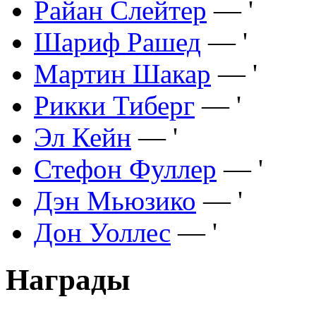
Райан Слейтер
— '
Шариф Рашед
— '
Мартин Шакар
— '
Рикки Тиберг
— '
Эл Кейн
— '
Стефон Фуллер
— '
Дэн Мьюзико
— '
Дон Уоллес
— '
Награды