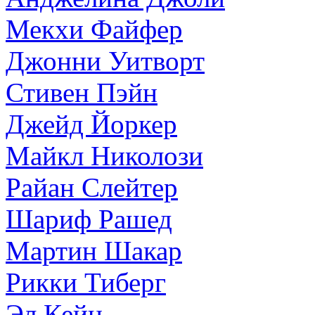
Мекхи Файфер
Джонни Уитворт
Стивен Пэйн
Джейд Йоркер
Майкл Николози
Райан Слейтер
Шариф Рашед
Мартин Шакар
Рикки Тиберг
Эл Кейн