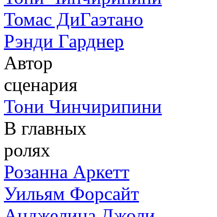
Томас ДиГаэтано
Рэнди Гарднер
Автор
сценария
Тони Чинчирипини
В главных
ролях
Розанна Аркетт
Уильям Форсайт
Анджелина Джоли