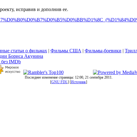
оекту, исправив и дополнив ее.
D0%90%D0%B7%D0%B0%D0%B7%D0%B5%D0%BB%D1%8C_(%D1%84
ные статьи о фильмах
|
Фильмы США
|
Фильмы-боевики
|
Трил
ции Бориса Акунина
 без IMDb
Последнее изменение страницы: 12:00, 21 сентября 2011.
[
GNU FDL
] [
Источник
]