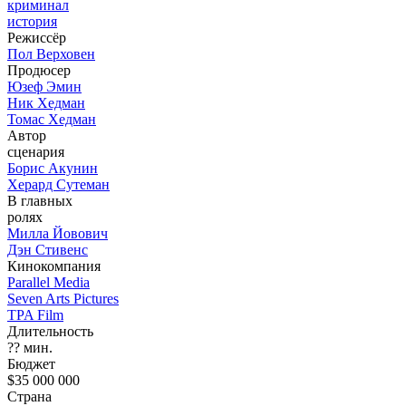
криминал
история
Режиссёр
Пол Верховен
Продюсер
Юзеф Эмин
Ник Хедман
Томас Хедман
Автор
сценария
Борис Акунин
Херард Сутеман
В главных
ролях
Милла Йовович
Дэн Стивенс
Кинокомпания
Parallel Media
Seven Arts Pictures
TPA Film
Длительность
?? мин.
Бюджет
$35 000 000
Страна