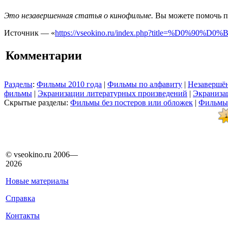
Это незавершенная статья о кинофильме.
Вы можете помочь пр
Источник — «
https://vseokino.ru/index.php?title=%
Комментарии
Разделы
:
Фильмы 2010 года
|
Фильмы по алфавиту
|
Незавершён
фильмы
|
Экранизации литературных произведений
|
Экраниза
Скрытые разделы:
Фильмы без постеров или обложек
|
Фильмы
© vseokino.ru 2006—
2026
Новые материалы
Справка
Контакты