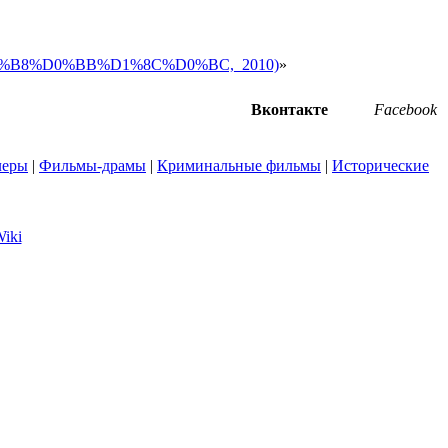
%D0%B8%D0%BB%D1%8C%D0%BC,_2010)
»
Вконтакте
Facebook
леры
|
Фильмы-драмы
|
Криминальные фильмы
|
Исторические