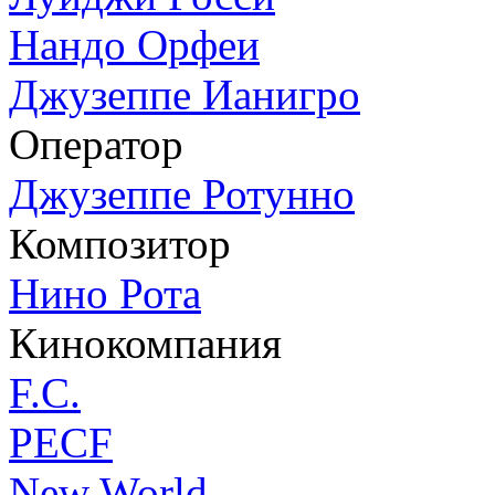
Нандо Орфеи
Джузеппе Ианигро
Оператор
Джузеппе Ротунно
Композитор
Нино Рота
Кинокомпания
F.C.
PECF
New World