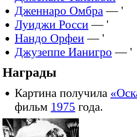
Дженнаро Омбра
— '
Луиджи Росси
— '
Нандо Орфеи
— '
Джузеппе Ианигро
— '
Награды
Картина получила
«Оск
фильм
1975
года.