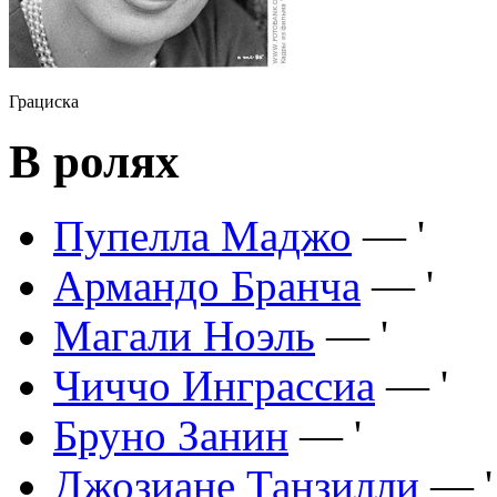
Грациска
В ролях
Пупелла Маджо
— '
Армандо Бранча
— '
Магали Ноэль
— '
Чиччо Инграссиа
— '
Бруно Занин
— '
Джозиане Танзилли
— '