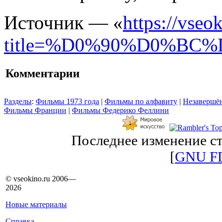
Источник — «
https://vseo
title=%D0%90%D0%B
Комментарии
Разделы
:
Фильмы 1973 года
|
Фильмы по алфавиту
|
Незавершён
Фильмы Франции
|
Фильмы Федерико Феллини
Последнее изменение ст
[
GNU F
© vseokino.ru 2006—
2026
Новые материалы
Справка