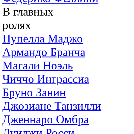
В главных
ролях
Пупелла Маджо
Армандо Бранча
Магали Ноэль
Чиччо Инграссиа
Бруно Занин
Джозиане Танзилли
Дженнаро Омбра
Луиджи Росси