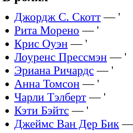
Джордж С. Скотт
— '
Рита Морено
— '
Крис Оуэн
— '
Лоуренс Прессмэн
— '
Эриана Ричардс
— '
Анна Томсон
— '
Чарли Тэлберт
— '
Кэти Бэйтс
— '
Джеймс Ван Дер Бик
— 