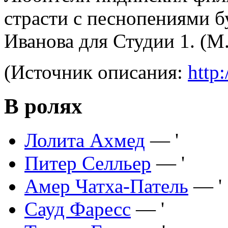
страсти с песнопениями б
Иванова для Студии 1. (М
(Источник описания:
http:
В ролях
Лолита Ахмед
— '
Питер Селльер
— '
Амер Чатха-Патель
— '
Сауд Фаресс
— '