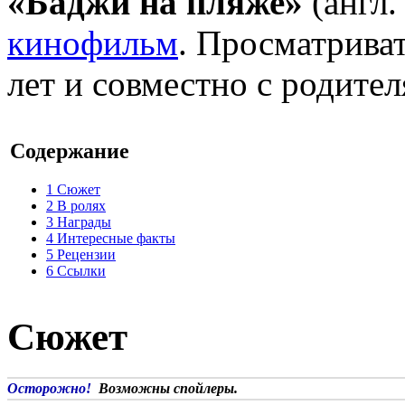
«Баджи на пляже»
(англ.
кинофильм
. Просматриват
лет и совместно с родител
Содержание
1
Сюжет
2
В ролях
3
Награды
4
Интересные факты
5
Рецензии
6
Ссылки
Сюжет
Осторожно!
Возможны спойлеры.