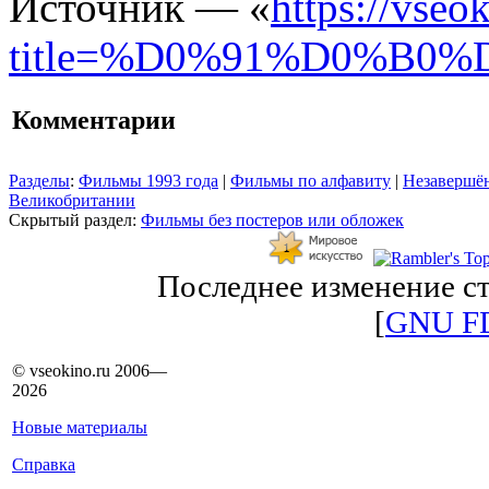
Источник — «
https://vseo
title=%D0%91%D0%B
Комментарии
Разделы
:
Фильмы 1993 года
|
Фильмы по алфавиту
|
Незавершён
Великобритании
Скрытый раздел:
Фильмы без постеров или обложек
Последнее изменение ст
[
GNU F
© vseokino.ru 2006—
2026
Новые материалы
Справка