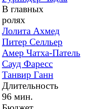
В главных
ролях
Лолита Ахмед
Питер Селльер
Амер Чатха-Патель
Сауд Фаресс
Танвир Ганн
Длительность
96 мин.
Бюджет