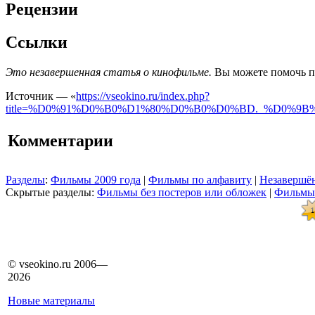
Рецензии
Ссылки
Это незавершенная статья о кинофильме.
Вы можете помочь пр
Источник — «
https://vseokino.ru/index.php?
title=%D0%91%D0%B0%D1%80%D0%B0%D0%BD._%D0%9
Комментарии
Разделы
:
Фильмы 2009 года
|
Фильмы по алфавиту
|
Незавершён
Скрытые разделы:
Фильмы без постеров или обложек
|
Фильмы
© vseokino.ru 2006—
2026
Новые материалы