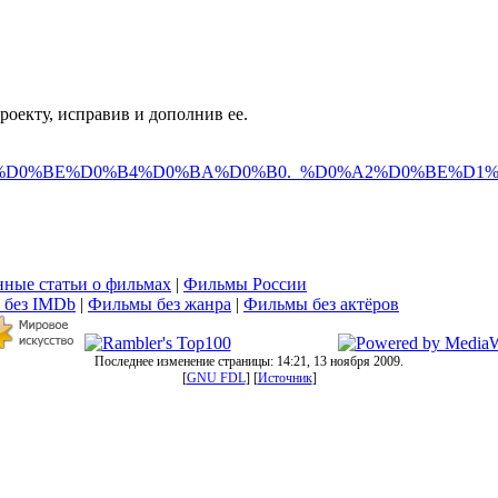
оекту, исправив и дополнив ее.
B%D0%BE%D0%B4%D0%BA%D0%B0._%D0%A2%D0%BE%D1%
ные статьи о фильмах
|
Фильмы России
 без IMDb
|
Фильмы без жанра
|
Фильмы без актёров
Последнее изменение страницы: 14:21, 13 ноября 2009.
[
GNU FDL
] [
Источник
]