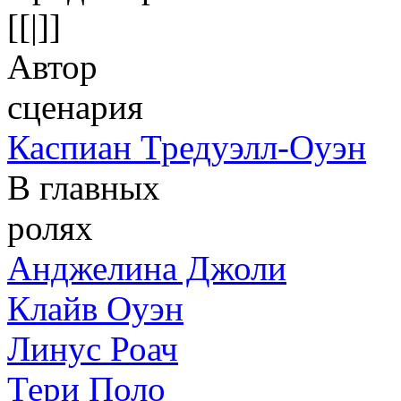
[[|]]
Автор
сценария
Каспиан Тредуэлл-Оуэн
В главных
ролях
Анджелина Джоли
Клайв Оуэн
Линус Роач
Тери Поло