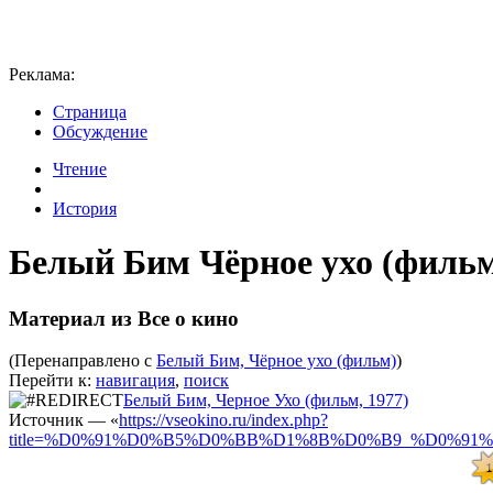
Реклама:
Страница
Обсуждение
Чтение
История
Белый Бим Чёрное ухо (филь
Материал из Все о кино
(Перенаправлено с
Белый Бим, Чёрное ухо (фильм)
)
Перейти к:
навигация
,
поиск
Белый Бим, Черное Ухо (фильм, 1977)
Источник — «
https://vseokino.ru/index.php?
title=%D0%91%D0%B5%D0%BB%D1%8B%D0%B9_%D0%9