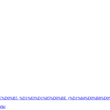
E%D0%B5_%D1%83%D1%85%D0%BE_(%D1%84%D0%B8%D