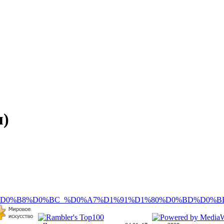
м)
1%D0%B8%D0%BC_%D0%A7%D1%91%D1%80%D0%BD%D0%B