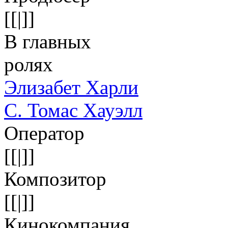
[[|]]
В главных
ролях
Элизабет Харли
С. Томас Хауэлл
Оператор
[[|]]
Композитор
[[|]]
Кинокомпания