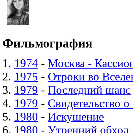
Фильмография
1974
-
Москва - Кассио
1975
-
Отроки во Вселе
1979
-
Последний шанс
1979
-
Свидетельство о
1980
-
Искушение
1980
-
Утренний обход