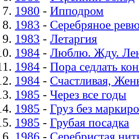
1980
-
Ипподром
1983
-
Серебряное рев
1983
-
Летаргия
1984
-
Люблю. Жду. Ле
1984
-
Пора седлать ко
1984
-
Счастливая, Жен
1985
-
Через все годы
1985
-
Груз без маркир
1985
-
Грубая посадка
1986
-
Серебристая нит