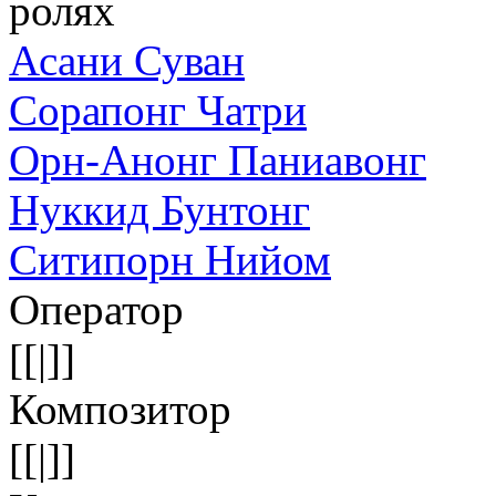
ролях
Асани Суван
Сорапонг Чатри
Орн-Анонг Паниавонг
Нуккид Бунтонг
Ситипорн Нийом
Оператор
[[|]]
Композитор
[[|]]