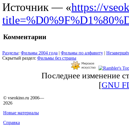
Источник — «
https://vseo
title=%D0%9F%D1%8
Комментарии
Разделы
:
Фильмы 2004 года
|
Фильмы по алфавиту
|
Незавершён
Скрытый раздел:
Фильмы без страны
Последнее изменение ст
[
GNU F
© vseokino.ru 2006—
2026
Новые материалы
Справка