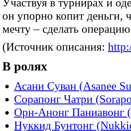
Участвуя в турнирах и од
он упорно копит деньги,
мечту – сделать операци
(Источник описания:
http:
В ролях
Асани Суван (Asanee S
Сорапонг Чатри (Sorapo
Орн-Анонг Паниавонг 
Нуккид Бунтонг (Nukki