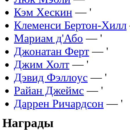
Кэм Хескин
— '
Клеменси Бертон-Хилл
Мариам д'Або
— '
Джонатан Ферт
— '
Джим Холт
— '
Дэвид Фэллоус
— '
Райан Джеймс
— '
Даррен Ричардсон
— '
Награды