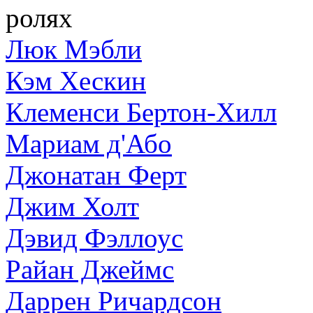
ролях
Люк Мэбли
Кэм Хескин
Клеменси Бертон-Хилл
Мариам д'Або
Джонатан Ферт
Джим Холт
Дэвид Фэллоус
Райан Джеймс
Даррен Ричардсон