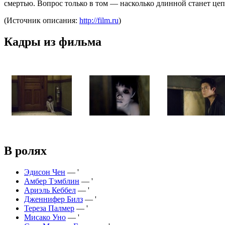
смертью. Вопрос только в том — насколько длинной станет цепо
(Источник описания:
http://film.ru
)
Кадры из фильма
В ролях
Эдисон Чен
— '
Амбер Тэмблин
— '
Ариэль Кеббел
— '
Дженнифер Билз
— '
Тереза Палмер
— '
Мисако Уно
— '