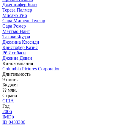
Дженнифер Билз
Тереза Палмер
Мисако Уно
Сара Мишель Геллар
Сара Ромер
Мэттью Найт
Такако Фудзи
Джоанна Кэссиди
Кристофер Казнс
Рё Исибаси
Дженна Деван
Кинокомпания
Columbia Pictures Corporation
Длительность
95 мин.
Бюджет
?? млн.
Страна
США
Год
2006
IMDb
ID 0433386