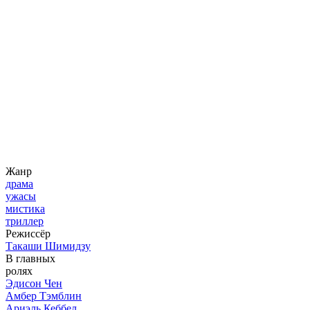
Жанр
драма
ужасы
мистика
триллер
Режиссёр
Такаши Шимидзу
В главных
ролях
Эдисон Чен
Амбер Тэмблин
Ариэль Кеббел