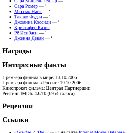
Сара Мишель Геллар
— '
Сара Ромер
— '
Мэттью Найт
— '
Такако Фудзи
— '
Джоанна Кэссиди
— '
Кристофер Казнс
— '
Рё Исибаси
— '
Дженна Деван
— '
Награды
Интересные факты
Премьера фильма в мире: 13.10.2006
Премьера фильма в России: 19.10.2006
Кинопрокат фильма: Централ Партнершип
Рейтинг IMDb: 4.6/10 (6954 голоса)
Рецензии
Ссылки
«Grudge 2, The»
на сайте
Internet Movie Database
(англ.)