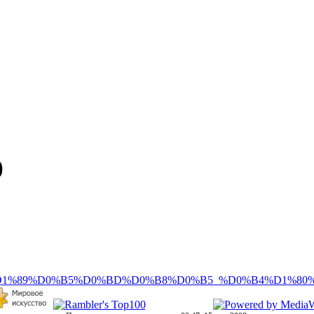
)
0%D1%89%D0%B5%D0%BD%D0%B8%D0%B5_%D0%B4%D1%8