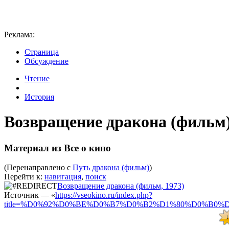
Реклама:
Страница
Обсуждение
Чтение
История
Возвращение дракона (фильм
Материал из Все о кино
(Перенаправлено с
Путь дракона (фильм)
)
Перейти к:
навигация
,
поиск
Возвращение дракона (фильм, 1973)
Источник — «
https://vseokino.ru/index.php?
title=%D0%92%D0%BE%D0%B7%D0%B2%D1%80%D0%B