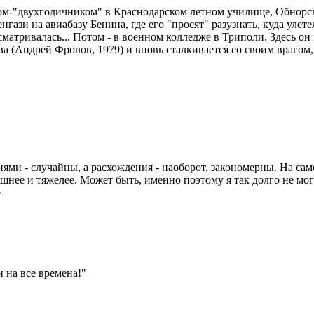
-"двухгодичником" в Краснодарском летном училище, Обнорски
ази на авиабазу Бенина, где его "просят" разузнать, куда улет
атривалась... Потом - в военном колледже в Триполи. Здесь он
а (Андрей Фролов, 1979) и вновь сталкивается со своим врагом
и - случайны, а расхождения - наоборот, закономерны. На самом
шнее и тяжелее. Может быть, именно поэтому я так долго не мог
»
 на все времена!"