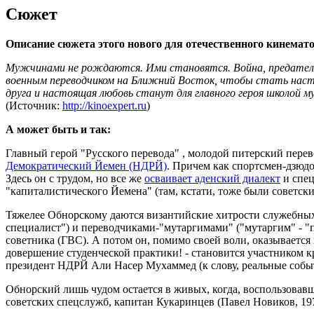
Сюжет
Описание сюжета этого нового для отечественного кинемат
Мужчинами не рождаются. Ими становятся. Война, предательс
военным переводчиком на Ближний Восток, чтобы стать наст
друга и настоящая любовь станут для главного героя школой м
(Источник:
http://kinoexpert.ru
)
А может быть и так:
Главный герой "Русского перевода" , молодой питерский пере
Демократический Йемен (НДРЙ)
. Причем как спортсмен-дзюдо
Здесь он с трудом, но все же
осваивает аденский диалект
и спец
"капиталистического Йемена" (там, кстати, тоже были советски
Тяжелее Обнорскому даются византийские хитрости служебных
специалист") и переводчиками-"мутаргимами" ("мутаргим" - "
советника (ГВС). А потом он, помимо своей воли, оказывается
довершение студенческой практики! - становится участником 
президент НДРЙ Али Насер Мухаммед (к слову, реальные событ
Обнорский лишь чудом остается в живых, когда, воспользовавш
советских спецслужб, капитан Кукаринцев (Павел Новиков, 197