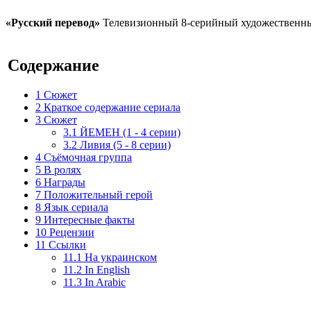
«Русский перевод»
Телевизионный 8-серийный художественны
Содержание
1
Сюжет
2
Краткое содержание сериала
3
Сюжет
3.1
ЙЕМЕН (1 - 4 серии)
3.2
Ливия (5 - 8 серии)
4
Съёмочная группа
5
В ролях
6
Награды
7
Положительный герой
8
Язык сериала
9
Интересные факты
10
Рецензии
11
Ссылки
11.1
На украинском
11.2
In English
11.3
In Arabic