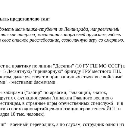
ыть представлено так:
долеть мальчишка-студент из Ленинграда, направленный
еские интриги, махинации с торговлей оружием, гибель
свое опасное расследование, свою личную игру со смертью.
дает на практику по линии "Десятки" (10 ГУ ГШ МО СССР) в
 - 5 Десантную) "придворную" бригаду ГРУ местного ГШ.
шютом, даже участвует в приграничных стычках с войсками
ами" - местными басмачами.
хабирами ("хабир" по-арабски, "знающий, знаток,
 других с функционерами Аппарата Главного военного
лестинцам, в странные игры отечественных спецслужб - и в
против своих однопартийцев-оппозиционеров генсек ЙСП и
дка 10 тыс. человек).
ищ" - военный переводчик, а по слухам, сотрудник одной из