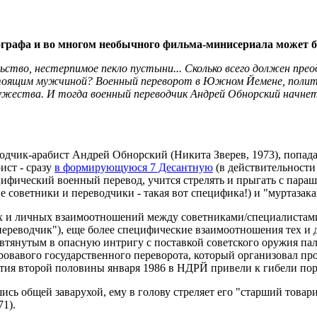
ографа и во многом необычного фильма-минисериала может б
тво, нестерпимое пекло пустыни... Сколько всего должен прео
оящим мужчиной? Военный переворот в Южном Йемене, политич
ужества. И тогда военный переводчик Андрей Обнорский начнет 
водчик-арабист Андрей Обнорский (Никита Зверев, 1973), попа
ист - сразу
в формирующуюся 7 Десантную
(в действительности
ифический военный перевод, учится стрелять и прыгать с пара
е советники и переводчики - такая вот специфика!) и "муртазак
 и личных взаимоотношений между советниками/специалистами-
переводчик"), еще более специфические взаимоотношения тех и
 втянутым в опасную интригу с поставкой советского оружия па
кровавого государственного переворота, который организовал 
ия второй половины января 1986 в НДРЙ привели к гибели поря
ись общей заварухой, ему в голову стреляет его "старший товар
1).