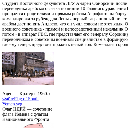
Студент Восточного факультета ЛГУ Андрей Обнорский после 
переводчика арабского языка по линии 10 Главного уравлени
прощается с родителями и прямым рейсом Аэрофлота на борту
командировка за рубеж, для Лены - первый заграничный полет.
арабом дает понять Андрею, что он учил совсем не этот язык.
военного советника - прямой и непосредственный начальник Об
потом - в аппарат ГВС, где представляет его генералу Сорокин
переводчиком к советским военным специалистам в формирующ
где ему теперь предстоит прожить целый год. Комендант город
Аден — Кратер в 1960-х
Файл:Flag of South
Yemen.svg
Флаг НДРЙ — сочетание
флага Йемена с флагом
Национального Фронта