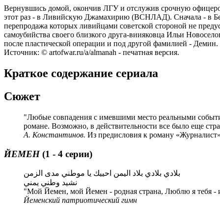
Вернувшись домой, окончив ЛГУ и отслужив срочную офицером
этот раз - в Ливийскую Джамахирию (ВСНЛАД). Сначала - в Бенг
перепродажа которых ливийцами советской стороной не предусм
самоубийства своего близкого друга-виияковца Ильи Новоселов
после пластической операции и под другой фамилией - Демин.
Источник: © artofwar.ru/a/almanah - печатная версия.
Краткое содержание сериала
Сюжет
"Любые совпадения с имевшими место реальными событиям
романе. Возможно, в действительности все было еще стра
А. Константинов.
Из предисловия к роману «Журналист
ЙЕМЕН
(1 - 4 серии)
بلادي بلادي بلاد اليمن احييك يا موطني مدى الزمن
نشيد وطني يمني
"Мой Йемен, мой Йемен - родная страна, Люблю я тебя - и
Йеменский патриотический гимн