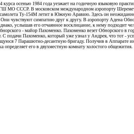
4 курса осенью 1984 года уезжает на годичную языковую практ
я ГШ МО СССР. В московском международном аэропорту Шереметь
 самолета Ту-154М летит в Южную Аравию. Здесь он неожиданно 
 Они чувствуют симпатию друг к другу. В аэропорту Адена Обно
 Однако, услышав его отчаянное восклицание, к нему подходит ч
норского - майор Пахоменко. Пахоменко везет Обнорского в гор
у. С подачи Пахоменко, который уже узнал у Андрея, что тот - 
уюся 7 Парашютно-десантную бригаду. Получив в Аппарате инс
ка определяет его в двухместную комнату холостого общежития.