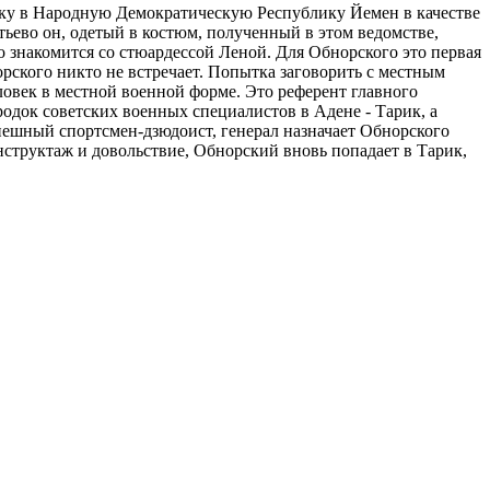
ику в Народную Демократическую Республику Йемен в качестве
ево он, одетый в костюм, полученный в этом ведомстве,
знакомится со стюардессой Леной. Для Обнорского это первая
рского никто не встречает. Попытка заговорить с местным
еловек в местной военной форме. Это референт главного
одок советских военных специалистов в Адене - Тарик, а
успешный спортсмен-дзюдоист, генерал назначает Обнорского
труктаж и довольствие, Обнорский вновь попадает в Тарик,