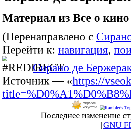
Материал из Все о кино
(Перенаправлено с
Сирано
Перейти к:
навигация
,
пои
Сирано де Бержерак
Источник — «
https://vseo
title=%D0%A1%D0%B
Последнее изменение стр
[
GNU F