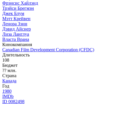
Фрэнсис Хайлэнд
Трэйси Брегмэн
Джек Блум
Мэтт Крейвен
Ленора Зэнн
Дэвид Айснер
Лиза Ланглуа
Власта Врана
Кинокомпания
Canadian Film Development Corporation (CFDC)
Длительность
108
Бюджет
?? млн.
Страна
Канада
Год
1980
IMDb
ID 0082498