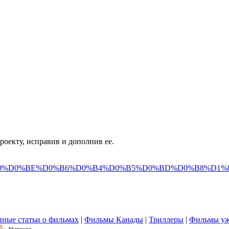
оекту, исправив и дополнив ее.
80%D0%BE%D0%B6%D0%B4%D0%B5%D0%BD%D0%B8%D1%8
ные статьи о фильмах
|
Фильмы Канады
|
Триллеры
|
Фильмы уж