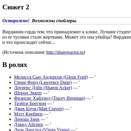
Сюжет 2
Осторожно!
Возможны спойлеры.
Вирджния горда тем, что принадлежит к клике. Лучшие студент
из ее тусовки стали жертвами. Может это она убийца? Вирджини
и что происходит сейчас...
(Источник описания:
http://sharereactor.ru
)
В ролях
Мелисса Сью Андерсон (Glenn Ford)
— '
Гленн Форд (Lawrence Dane)
— '
Лоуренс Дэйн (Sharon Acker)
— '
Шерон Эккер
— '
Фрэнсис Хайлэнд (Tracey Bregman)
— '
Трэйси Брегмэн
— '
Джек Блум (Matt Craven)
— '
Мэтт Крейвен
— '
Ленора Зэнн
— '
Дэвид Айснер
— '
Лиза Ланглуа (Vlasta Vrana)
— '