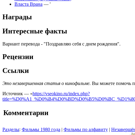
Власта Врана
— '
Награды
Интересные факты
Вариант перевода - "Поздравляю себя с днем рождения".
Рецензии
Ссылки
Это незавершенная статья о кинофильме.
Вы можете помочь пр
Источник — «
https://vseokino.ru/index.php?
title=%D0%A1_%D0%B4%D0%BD%D0%B5%D0%BC_%D1%
Комментарии
Разделы
:
Фильмы 1980 года
|
Фильмы по алфавиту
|
Незавершён