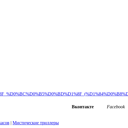
F_%D0%BC%D0%B5%D0%BD%D1%8F_(%D1%84%D0%B8%D0
Вконтакте
Facebook
асов
|
Мистические триллеры