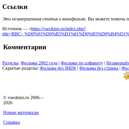
Ссылки
Это незавершенная статья о кинофильме.
Вы можете помочь пр
Источник — «
https://vseokino.ru/index.php?
title=BBC:_%D0%91%D0%B5%D1%81%D0%B5%D0%B4%
Комментарии
Разделы
:
Фильмы 2002 года
|
Фильмы по алфавиту
|
Незавершён
Скрытые разделы:
Фильмы без IMDb
|
Фильмы без страны
|
Фил
© vseokino.ru 2006—
2026
Новые материалы
Справка