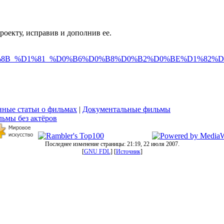
оекту, исправив и дополнив ее.
D1%8B_%D1%81_%D0%B6%D0%B8%D0%B2%D0%BE%D1%82%
ные статьи о фильмах
|
Документальные фильмы
ьмы без актёров
Последнее изменение страницы: 21:19, 22 июля 2007.
[
GNU FDL
] [
Источник
]