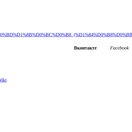
D0%BD%D1%8B%D0%BC%D0%B8_(%D1%84%D0%B8%D0%BB%
Вконтакте
Facebook